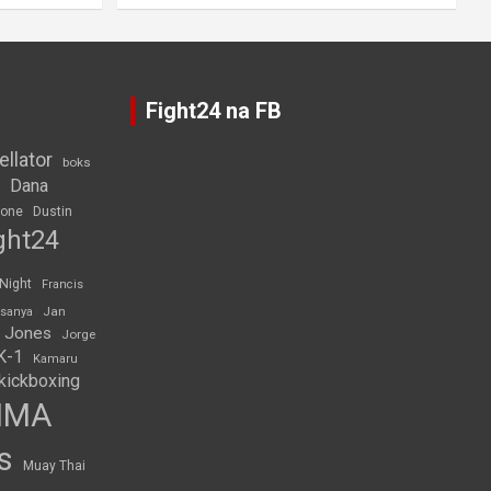
Fight24 na FB
ellator
boks
Dana
rone
Dustin
ght24
 Night
Francis
Jan
esanya
 Jones
Jorge
K-1
Kamaru
kickboxing
MMA
s
Muay Thai