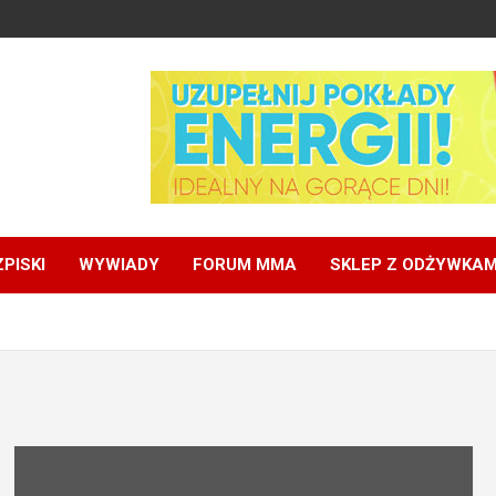
PISKI
WYWIADY
FORUM MMA
SKLEP Z ODŻYWKAM