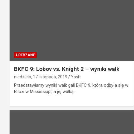
UDERZANE
BKFC 9: Lobov vs. Knight 2 – wyniki walk
niedziela, 17 listopada, 2019
Yoshi
Przedstawiamy wyniki walk gali BKFC 9, która odbyła się w
Biloxi w Mississippi, a jej walką…