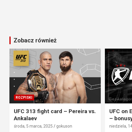
Zobacz również
ROZPISKI
Bez kategori
UFC 313 fight card – Pereira vs.
UFC on E
Ankalaev
– bonusy
środa, 5 marca, 2025
gokuson
niedziela, 1