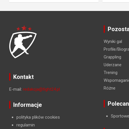
Pozosta
Wyniki gal
Profile/Biogra
Grappling
Uderzane
Trening
Kontakt
Wspomaganie
Różne
E-mail:
redakcja@fight24.pl
Polecan
Informacje
Sportowe
polityka plików cookies
regulamin