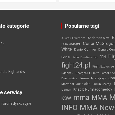
łe kategorie
Popularne tagi
B
Anderson Silva
Alistair Overeem
Conor McGregor
fie
Colby Covington
White
Daniel Cormier
Donald Cer
Fi
FEN
Poirier
Fedor Emelianenko
fight24.pl
Fight Exclusive
 dla Fighterów
Ngannou
Georges St. Pierre
Israel Ad
Jon
Błachowicz
Joanna Jędrzejczyk
Masvidal
Jose Aldo
Justin Gaethje
Khabib Nurmagomedov
Usman
e serwisy
mma
MMA
KSW
 forum dyskusyjne
INFO
MMA New