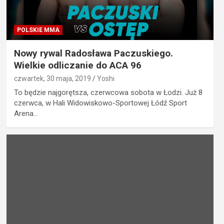
POLSKIE MMA
Nowy rywal Radosława Paczuskiego.
Wielkie odliczanie do ACA 96
czwartek, 30 maja, 2019
Yoshi
To będzie najgorętsza, czerwcowa sobota w Łodzi. Już 8
czerwca, w Hali Widowiskowo-Sportowej Łódź Sport
Arena…