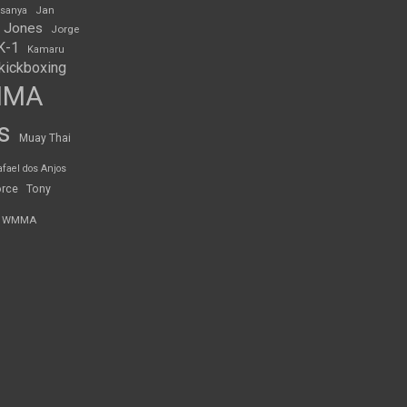
Jan
esanya
 Jones
Jorge
K-1
Kamaru
kickboxing
MMA
s
Muay Thai
afael dos Anjos
orce
Tony
WMMA