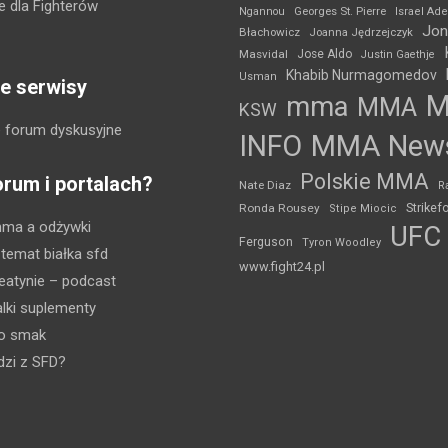
 dla Fighterów
Ngannou
Georges St. Pierre
Israel Ad
Jon
Błachowicz
Joanna Jędrzejczyk
Masvidal
Jose Aldo
Justin Gaethje
Khabib Nurmagomedov
Usman
e serwisy
mma
MMA
KSW
 forum dyskusyjne
INFO
MMA New
Polskie MMA
orum i portalach?
Nate Diaz
R
Strikef
Ronda Rousey
Stipe Miocic
mma a odżywki
UFC
Ferguson
Tyron Woodley
 temat białka sfd
www.fight24.pl
eatynie
– podcast
lki suplementy
ko smak
dzi z SFD?