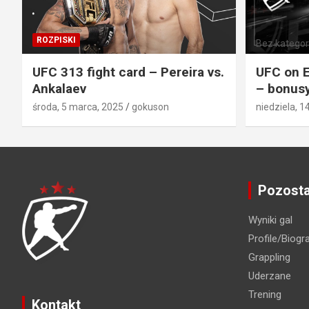
ROZPISKI
Bez kategori
UFC 313 fight card – Pereira vs.
UFC on E
Ankalaev
– bonusy
środa, 5 marca, 2025
gokuson
niedziela, 1
Pozosta
Wyniki gal
Profile/Biogra
Grappling
Uderzane
Trening
Kontakt