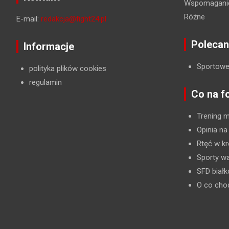
Wspomaganie
Różne
E-mail:
redakcja@fight24.pl
Polecan
Informacje
Sportowe
polityka plików cookies
regulamin
Co na f
Trening 
Opinia na
Rtęć w kr
Sporty wa
SFD biał
O co cho