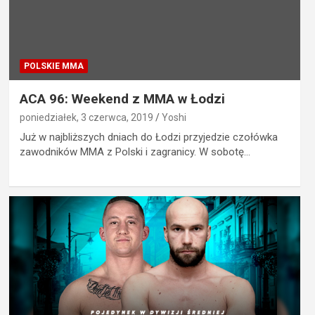
POLSKIE MMA
ACA 96: Weekend z MMA w Łodzi
poniedziałek, 3 czerwca, 2019
Yoshi
Już w najbliższych dniach do Łodzi przyjedzie czołówka
zawodników MMA z Polski i zagranicy. W sobotę…