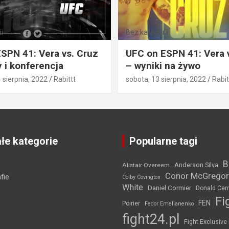
i
Bez kategorii
SPN 41: Vera vs. Cruz
UFC on ESPN 41: Vera 
 i konferencja
– wyniki na żywo
4 sierpnia, 2022
Rabittt
sobota, 13 sierpnia, 2022
Rabit
łe kategorie
Popularne tagi
B
Anderson Silva
Alistair Overeem
Conor McGregor
fie
Colby Covington
White
Daniel Cormier
Donald Cer
Fi
FEN
Poirier
Fedor Emelianenko
fight24.pl
Fight Exclusive