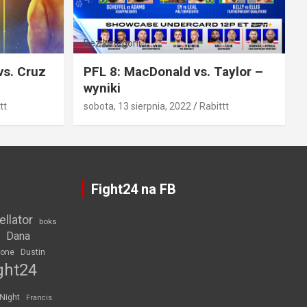
Bez kategorii
vs. Cruz
PFL 8: MacDonald vs. Taylor –
wyniki
tt
sobota, 13 sierpnia, 2022
Rabittt
Fight24 na FB
ellator
boks
Dana
rone
Dustin
ght24
 Night
Francis