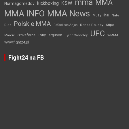
mma
MMA
KSW
kickboxing
Nurmagomedov
MMA INFO
MMA News
Muay Thai
Nate
Polskie MMA
Diaz
Ronda Rousey
Rafael dos Anjos
Stipe
UFC
Strikeforce
Tony Ferguson
WMMA
Miocic
Tyron Woodley
www.fight24.pl
Fight24 na FB