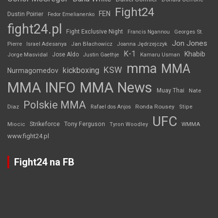
Fight24
FEN
Dustin Poirier
Fedor Emelianenko
fight24.pl
Fight Exclusive Night
Francis Ngannou
Georges St.
Jon Jones
Jan Błachowicz
Pierre
Israel Adesanya
Joanna Jędrzejczyk
K-1
Khabib
Jorge Masvidal
Jose Aldo
Justin Gaethje
Kamaru Usman
mma
MMA
KSW
kickboxing
Nurmagomedov
MMA INFO
MMA News
Muay Thai
Nate
Polskie MMA
Diaz
Ronda Rousey
Rafael dos Anjos
Stipe
UFC
Strikeforce
Tony Ferguson
WMMA
Miocic
Tyron Woodley
www.fight24.pl
Fight24 na FB