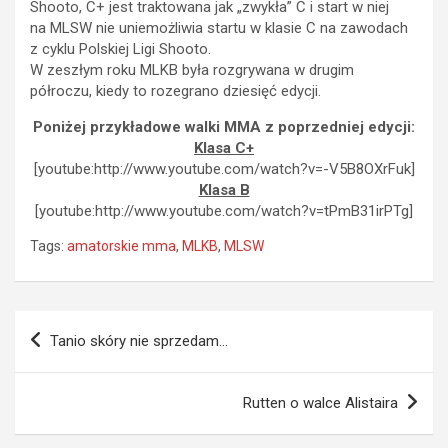
Shooto, C+ jest traktowana jak „zwykła” C i start w niej
na MLSW nie uniemożliwia startu w klasie C na zawodach
z cyklu Polskiej Ligi Shooto.
W zeszłym roku MLKB była rozgrywana w drugim
półroczu, kiedy to rozegrano dziesięć edycji.
Poniżej przykładowe walki MMA z poprzedniej edycji:
Klasa C+
[youtube:http://www.youtube.com/watch?v=-V5B8OXrFuk]
Klasa B
[youtube:http://www.youtube.com/watch?v=tPmB31irPTg]
Tags:
amatorskie mma
,
MLKB
,
MLSW
Nawigacja
Tanio skóry nie sprzedam…
wpisu
Rutten o walce Alistaira