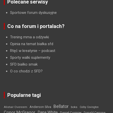
Polecane serwisy
Sportowe forum dyskusyjne
Co na forum i portalach?
Trening mma a odżywki
Opinia na temat białka sfd
Rtęć w kreatynie
– podcast
Sporty walki suplementy
SFD białko smak
O co chodzi z SFD?
Popularne tagi
Bellator
Anderson Silva
Alistair Overeem
boks
Colby Covington
Conor McGregor
Dana White
Daniel Cormier
Donald Cerrone