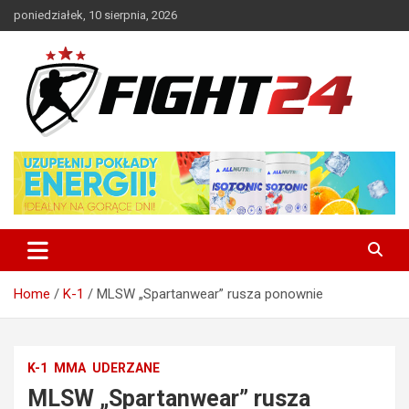
Skip
poniedziałek, 10 sierpnia, 2026
to
content
Polski serwis informacyjny MMA i K-1
FIGHT24.PL – MMA i K-1, UFC
Home
K-1
MLSW „Spartanwear” rusza ponownie
K-1
MMA
UDERZANE
MLSW „Spartanwear” rusza