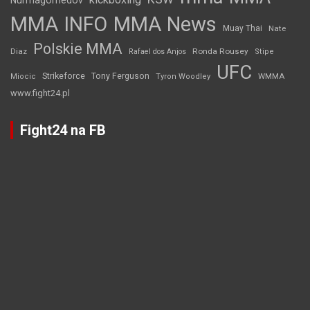
Nurmagomedov
MMA INFO
MMA News
Muay Thai
Nate
Polskie MMA
Diaz
Ronda Rousey
Rafael dos Anjos
Stipe
UFC
Strikeforce
Tony Ferguson
WMMA
Miocic
Tyron Woodley
www.fight24.pl
Fight24 na FB