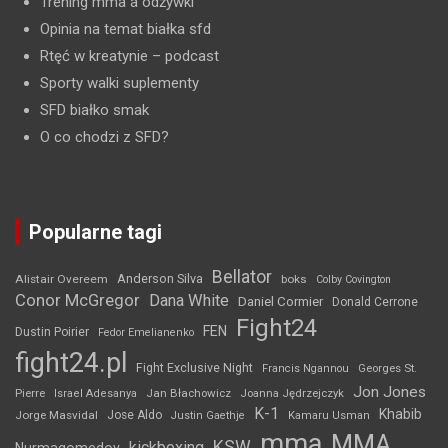
Trening mma a odżywki
Opinia na temat białka sfd
Rtęć w kreatynie
– podcast
Sporty walki suplementy
SFD białko smak
O co chodzi z SFD?
Popularne tagi
Bellator
Anderson Silva
Alistair Overeem
boks
Colby Covington
Conor McGregor
Dana White
Daniel Cormier
Donald Cerrone
Fight24
FEN
Dustin Poirier
Fedor Emelianenko
fight24.pl
Fight Exclusive Night
Francis Ngannou
Georges St.
Jon Jones
Jan Błachowicz
Pierre
Israel Adesanya
Joanna Jędrzejczyk
K-1
Khabib
Jorge Masvidal
Jose Aldo
Justin Gaethje
Kamaru Usman
mma
MMA
KSW
kickboxing