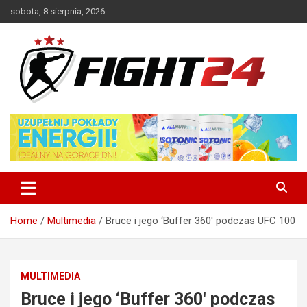
Skip
sobota, 8 sierpnia, 2026
to
content
Polski serwis informacyjny MMA i K-1
FIGHT24.PL – MMA i K-1, UFC
Home
Multimedia
Bruce i jego ‘Buffer 360′ podczas UFC 100
MULTIMEDIA
Bruce i jego ‘Buffer 360′ podczas