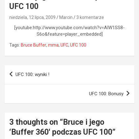
UFC 100
niedziela, 12 lipca, 2009
Marcin
3 komentarze
[youtube:http://www.youtube.com/watch?v=AIW1SS8-
S6o&feature=player_embedded]
Tags:
Bruce Buffer
,
mma
,
UFC
,
UFC 100
Nawigacja
UFC 100: wyniki !
wpisu
UFC 100: Bonusy
3 thoughts on “
Bruce i jego
‘Buffer 360′ podczas UFC 100
”