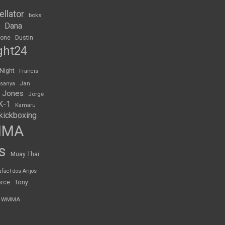
ellator
boks
Dana
rone
Dustin
ght24
 Night
Francis
Jan
esanya
 Jones
Jorge
K-1
Kamaru
kickboxing
MMA
s
Muay Thai
afael dos Anjos
orce
Tony
WMMA