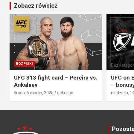
Zobacz również
ROZPISKI
Bez kategori
UFC 313 fight card – Pereira vs.
UFC on E
Ankalaev
– bonusy
środa, 5 marca, 2025
gokuson
niedziela, 1
Pozosta