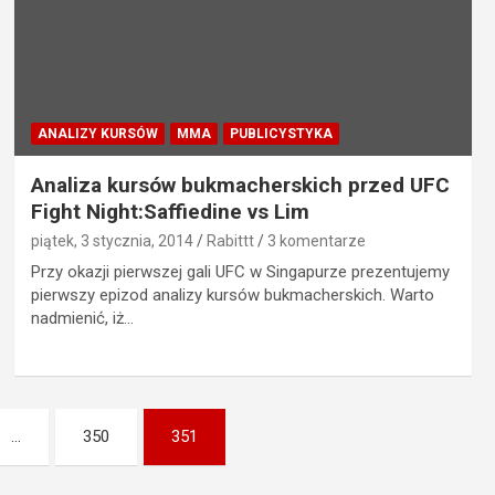
ANALIZY KURSÓW
MMA
PUBLICYSTYKA
Analiza kursów bukmacherskich przed UFC
Fight Night:Saffiedine vs Lim
piątek, 3 stycznia, 2014
Rabittt
3 komentarze
Przy okazji pierwszej gali UFC w Singapurze prezentujemy
pierwszy epizod analizy kursów bukmacherskich. Warto
nadmienić, iż…
…
350
351