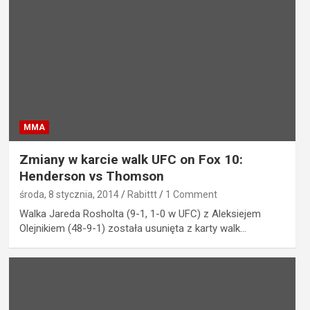
MMA
Zmiany w karcie walk UFC on Fox 10:
Henderson vs Thomson
środa, 8 stycznia, 2014
Rabittt
1 Comment
Walka Jareda Rosholta (9-1, 1-0 w UFC) z Aleksiejem
Olejnikiem (48-9-1) została usunięta z karty walk…